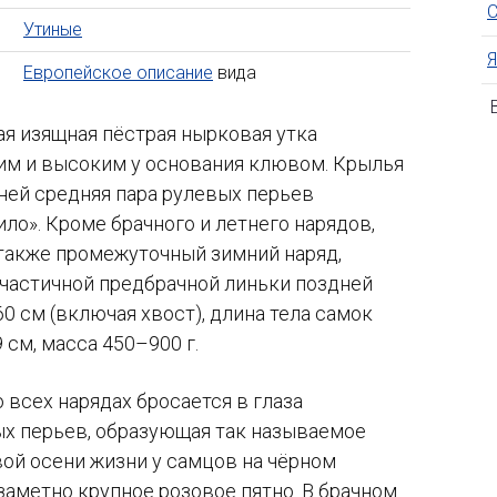
С
Утиные
Я
Европейское описание
вида
В
ая изящная пёстрая нырковая утка
им и высоким у основания клювом. Крылья
ней средняя пара рулевых перьев
ло». Кроме брачного и летнего нарядов,
 также промежуточный зимний наряд,
частичной предбрачной линьки поздней
60 см
(включая хвост), длина тела самок
 см,
масса
450–900 г.
о всех нарядах бросается в глаза
ых перьев, образующая так называемое
рвой осени жизни у самцов на чёрном
заметно крупное розовое пятно. В брачном