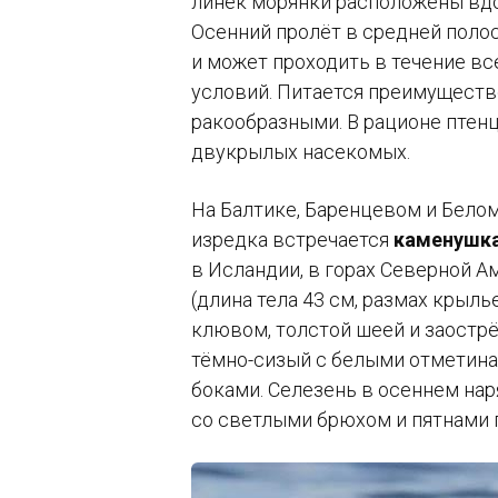
линек морянки расположены вдо
Осенний пролёт в средней полос
и может проходить в течение вс
условий. Питается преимущест
ракообразными. В рационе птен
двукрылых насекомых.
На Балтике, Баренцевом и Бело
изредка встречается
каменушк
в Исландии, в горах Северной А
(длина тела 43 см, размах крыль
клювом, толстой шеей и заостр
тёмно-сизый с белыми отметина
боками. Селезень в осеннем нар
со светлыми брюхом и пятнами 