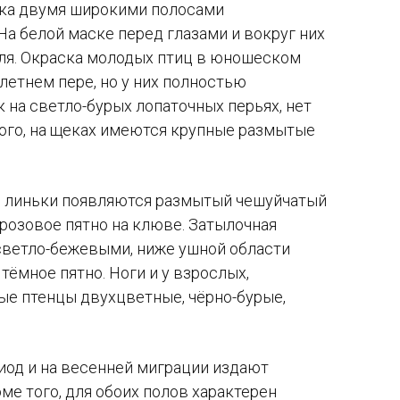
дка двумя широкими полосами
На белой маске перед глазами и вокруг них
ля. Окраска молодых птиц в юношеском
летнем пере, но у них полностью
 на светло-бурых лопаточных перьях, нет
того, на щеках имеются крупные размытые
й линьки появляются размытый чешуйчатый
 розовое пятно на клюве. Затылочная
 светло-бежевыми, ниже ушной области
тёмное пятно. Ноги и у взрослых,
ые птенцы двухцветные, чёрно-бурые,
риод и на весенней миграции издают
оме того, для обоих полов характерен