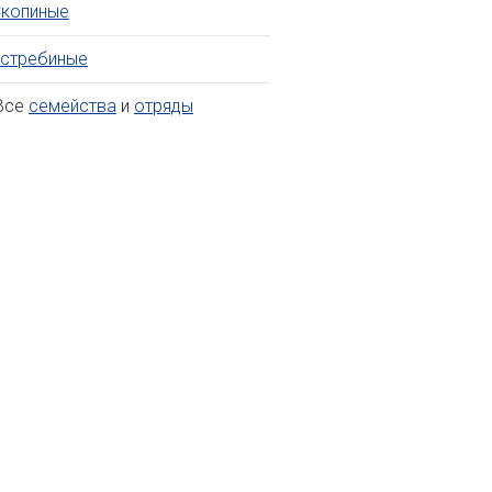
копиные
стребиные
се
семейства
и
отряды