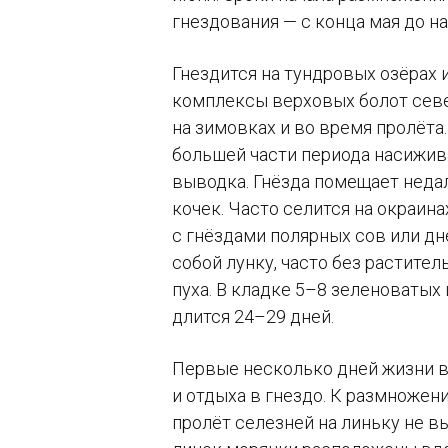
гнездования — с конца мая до на
Гнездится на тундровых озёрах 
комплексы верховых болот севе
на зимовках и во время пролёта
большей части периода насижив
выводка. Гнёзда помещает неда
кочек. Часто селится на окраин
с гнёздами полярных сов или д
собой лунку, часто без растите
пуха. В кладке
5–8
зеленоватых 
длится
24–29 дней.
Первые несколько дней жизни 
и отдыха в гнездо. К размножен
пролёт селезней на линьку не в