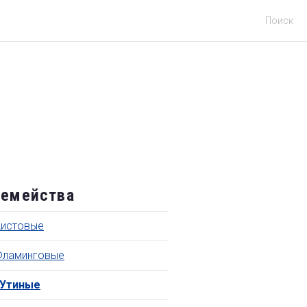
Поиск
емейства
Аистовые
Фламинговые
Утиные