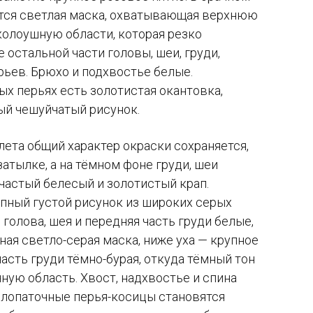
ется светлая маска, охватывающая верхнюю
колоушную области, которая резко
 остальной части головы, шеи, груди,
рьев. Брюхо и подхвостье белые.
х перьях есть золотистая окантовка,
ый чешуйчатый рисунок.
лета общий характер окраски сохраняется,
затылке, а на тёмном фоне груди, шеи
 частый белесый и золотистый крап.
упный густой рисунок из широких серых
голова, шея и передняя часть груди белые,
ная светло-серая маска, ниже уха — крупное
асть груди тёмно-бурая, откуда тёмный тон
чную область. Хвост, надхвостье и спина
 лопаточные перья-косицы становятся