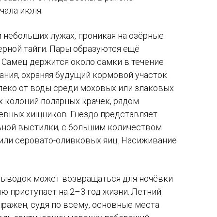
чала июля.
и небольших лужах, проникая на озёрные
рной тайги. Пары образуются ещё
. Самец держится около самки в течение
ания, охраняя будущий кормовой участок
леко от воды среди моховых или злаковых
ах колоний полярных крачек, рядом
невных хищников. Гнездо представляет
льной выстилки, с большим количеством
или серовато-оливковых яиц. Насиживание
выводок может возвращаться для ночёвки
ию приступает на
2–3
год жизни. Летний
ыражен, судя по всему, основные места