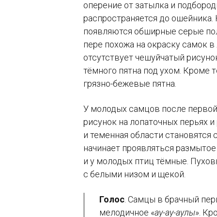
оперение от затылка и подборо
распространяется до ошейника. 
появляются обширные серые по
пере похожа на окраску самок в 
отсутствует чешуйчатый рисунок
тёмного пятна под ухом. Кроме 
грязно-бежевые пятна.
У молодых самцов после перво
рисунок на лопаточных перьях и
и теменная области становятся
начинает проявляться размытое 
и у молодых птиц тёмные. Пухов
с белыми низом и щекой.
Голос
. Самцы в брачный пе
мелодичное «
ау-ау-аулы
». Кр