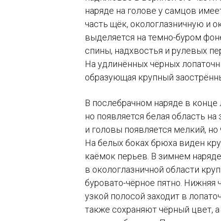
наряде на голове у самцов име
часть щёк, окологлазничную и о
выделяется на темно-буром фоне
спины, надхвостья и рулевых пе
На удлинённых чёрных лопаточны
образующая крупный заострённ
В послебрачном наряде в конце 
но появляется белая область на 
и головы появляется мелкий, но
На белых боках брюха виден кр
каёмок перьев. В зимнем наряде 
в окологлазничной области круп
буровато-чёрное пятно. Нижняя ч
узкой полосой заходит в лопато
также сохраняют чёрный цвет, а