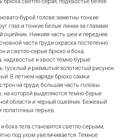
 брюха светло-серая, подхвостье белое.
рновато-бурой голове заметны тонкие
г глаз и тонкие белые линии за глазами.
 ошейник. Нижняя часть шеи и передняя
основной части груди окраска постепенно
н и светло-серые брюхо и бока,
, надхвостье и хвост тёмно-бурые.
ь тусклый и размытый золотистый рисунок.
рый. В летнем наряде брюхо самки
строн на груди, большая часть головы
у, на которой выделяются тёмно-бурые
шной области и чёрный ошейник. Бежевый
и лопаточных перьев.
 и бока тела становятся светло-серыми,
ятно под ухом увеличивается. Тёмное