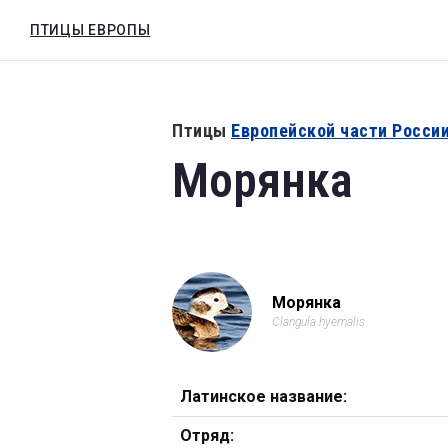
Морянка
ПТИЦЫ ЕВРОПЫ
ПТИЦЫ ЕВРОПЫ
Clangula hyemalis
Птицы
Европейской части Росси
Морянка
Морянка
Clangula hyemalis
Латинское название:
Отряд: