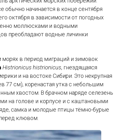
ль арктических морских побережий.
е обычно начинается в конце сентября
его октября в зависимости от погодных
венно моллюсками и водными
цов преобладают водные личинки
м морях в период миграций и зимовок
а
Histrionicus histrionicus
, гнездящаяся
мерики и на востоке Сибири. Это некрупная
ев 77 см), коренастая утка с небольшим
ённым хвостом. В брачном наряде селезень
ми на голове и корпусе и с каштановыми
яде, самка и молодые птицы тёмно-бурые
перед клювом.