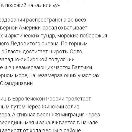
в похожий на «
а
» или «
у
».
нездовании распространена во всех
еверной Америки, ареал охватывает
 и арктических тундр, морские побережья
ого Ледовитого океана. По горным
 область достигает широты Осло.
западно-сибирской популяции
е и в незамерзающих частях Балтики.
ёрном море, на незамерзающих участках
 Скандинавии.
тиц в Европейской России пролетает
ным путём через Финский залив
ера. Активная весенняя миграция через
середины мая и заканчивается в начале
 зависят от хода весны в районе