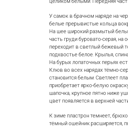
целиком белыми. Передняя часть
У самок в брачном наряде на че
белые прерывистые кольца вокру
На шее широкий размытый белый
часть груди буровато-серая, на 
переходит в светлый бежевый то
подхвостье белое. Крылья, спина
На бурых лопаточных перьях ест
Клюв во всех нарядах тёмно-се
становится белым. Светлеет пла
приобретает ярко-белую окраск
шапочка, крупное пятно ниже у
цвет появляется в верхней част
К зиме пластрон темнеет, брюхо
тёмный ошейник расширяется, п