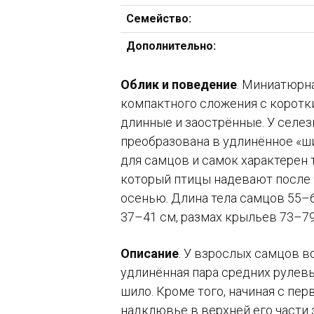
Семейство:
Дополнительно:
Облик и поведение
. Миниатюрн
компактного сложения с коротк
длинные и заострённые. У селез
преобразована в удлинённое «ши
для самцов и самок характерен
который птицы надевают после 
осенью. Длина тела самцов
55–
37–41 см,
размах крыльев
73–79
Описание
. У взрослых самцов в
удлинённая пара средних рулев
шило. Кроме того, начиная с пе
надклювье в верхней его части 