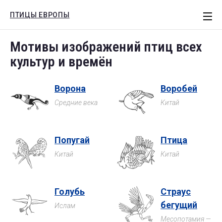
ПТИЦЫ ЕВРОПЫ
СТАТЬИ
Мотивы изображений птиц всех
ЕВРОПА
культур и времён
РОССИЯ
Ворона
Воробей
МОТИВЫ
Средние века
Китай
КНИГИ
Поиск
Попугай
Птица
Китай
Китай
Голубь
Страус
бегущий
Ислам
Месопотамия —