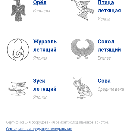
Орёл
Птица
летящая
Варвары
Ислам
Журавль
Сокол
летящий
летящий
Япония
Египет
Зуёк
Сова
летящий
Средние века
Япония
Сертификация оборудования ремонт холодильников аристон.
Сертификация продукции холодильник
.