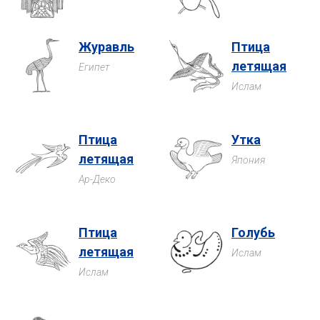
Журавль
Птица
летящая
Египет
Ислам
Птица
Утка
летящая
Япония
Ар-Деко
Птица
Голубь
летящая
Ислам
Ислам