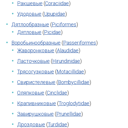
Ракшевые
(
Coraciidae
)
Удодовые
(
Upupidae
)
Дятлообразные
(
Piciformes
)
Дятловые
(
Picidae
)
Воробьинообразные
(
Passeriformes
)
Жаворонковые
(
Alaudidae
)
Ласточковые
(
Hirundinidae
)
Трясогузковые
(
Motacillidae
)
Свиристелевые
(
Bombycillidae
)
Оляпковые
(
Cinclidae
)
Крапивниковые
(
Troglodytidae
)
Завирушковые
(
Prunellidae
)
Дроздовые
(
Turdidae
)