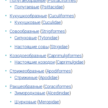
Попугаеобразные
(
Psittaciformes
)
Попугаевые
(
Psittacidae
)
Кукушкообразные
(
Cuculiformes
)
Кукушковые
(
Cuculidae
)
Совообразные
(
Strigiformes
)
Сипуховые
(
Tytonidae
)
Настоящие совы
(
Strigidae
)
Козодоеобразные
(
Caprimulgiformes
)
Настоящие козодои
(
Caprimulgidae
)
Стрижеобразные
(
Apodiformes
)
Стрижиные
(
Apodidae
)
Ракшеобразные
(
Coraciiformes
)
Зимородковые
(
Alcedinidae
)
Щурковые
(
Meropidae
)