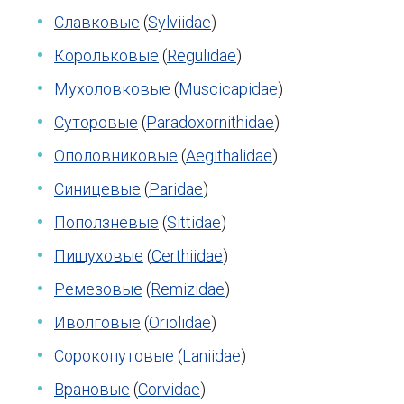
Славковые
(
Sylviidae
)
Корольковые
(
Regulidae
)
Мухоловковые
(
Мuscicapidae
)
Суторовые
(
Paradoxornithidae
)
Ополовниковые
(
Aegithalidae
)
Синицевые
(
Paridae
)
Поползневые
(
Sittidae
)
Пищуховые
(
Certhiidae
)
Ремезовые
(
Remizidae
)
Иволговые
(
Oriolidae
)
Сорокопутовые
(
Laniidae
)
Врановые
(
Corvidae
)