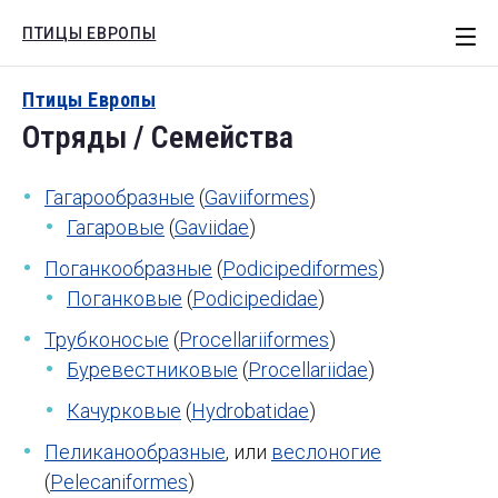
ПТИЦЫ ЕВРОПЫ
СТАТЬИ
Птицы Европы
Отряды / Семейства
ЕВРОПА
РОССИЯ
Гагарообразные
(
Gaviiformes
)
МОТИВЫ
Гагаровые
(
Gaviidae
)
КНИГИ
Поганкообразные
(
Podicipediformes
)
Поганковые
(
Podicipedidae
)
Поиск
Трубконосые
(
Procellariiformes
)
Буревестниковые
(
Procellariidae
)
Качурковые
(
Hydrobatidae
)
Пеликанообразные
, или
веслоногие
(
Pelecaniformes
)