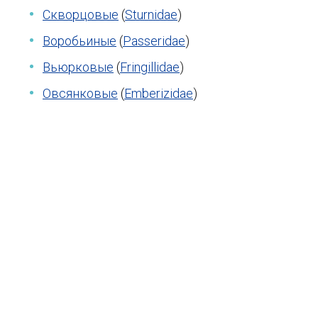
Скворцовые
(
Sturnidae
)
Воробьиные
(
Passeridae
)
Вьюрковые
(
Fringillidae
)
Овсянковые
(
Emberizidae
)