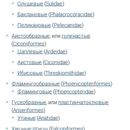
Олушевые
(
Sulidae
)
Баклановые
(
Phalacrocoracidae
)
Пеликановые
(
Pelecanidae
)
Аистообразные
, или
голенастые
(
Ciconiiformes
)
Цаплевые
(
Ardeidae
)
Аистовые
(
Ciconiidae
)
Ибисовые
(
Threskiornithidae
)
Фламингообразные
(
Phoenicopteriformes
)
Фламинговые
(
Phoencopteridae
)
Гусеобразные
, или
пластинчатоклювые
(
Anseriformes
)
Утиные
(
Anatidae
)
Хищные птицы
(
Falconiformes
)