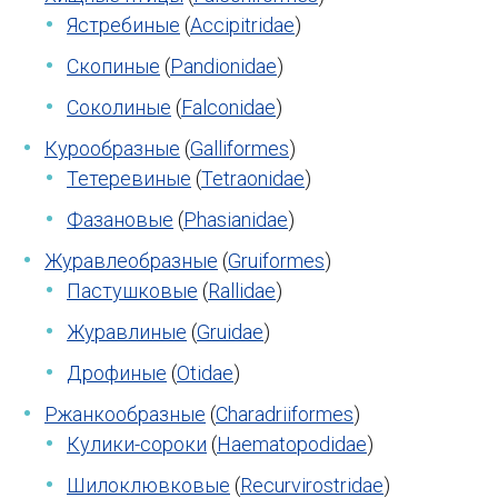
Ястребиные
(
Accipitridae
)
Скопиные
(
Pandionidae
)
Соколиные
(
Falconidae
)
Курообразные
(
Galliformes
)
Тетеревиные
(
Tetraonidae
)
Фазановые
(
Phasianidae
)
Журавлеобразные
(
Gruiformes
)
Пастушковые
(
Rallidae
)
Журавлиные
(
Gruidae
)
Дрофиные
(
Otidae
)
Ржанкообразные
(
Charadriiformes
)
Кулики-сороки
(
Haematopodidae
)
Шилоклювковые
(
Recurvirostridae
)