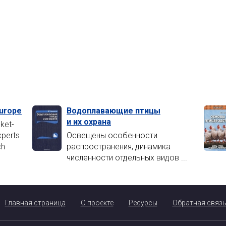
Europe
Водоплавающие птицы
и их охрана
cket-
xperts
Освещены особенности
ch
распространения, динамика
численности отдельных видов ...
Главная страница
О проекте
Ресурсы
Обратная связ