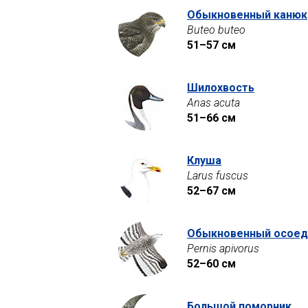
Обыкновенный канюк
Buteo buteo
51–57 см
Шилохвость
Anas acuta
51–66 см
Клуша
Larus fuscus
52–67 см
Обыкновенный осоед
Pernis apivorus
52–60 см
Большой поморник