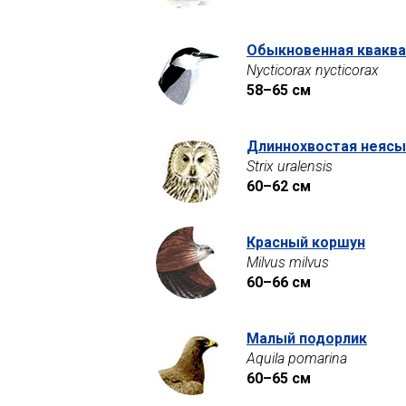
Обыкновенная кваква
Nycticorax nycticorax
58–65 см
Длиннохвостая неясы
Strix uralensis
60–62 см
Красный коршун
Milvus milvus
60–66 см
Малый подорлик
Aquila pomarina
60–65 см