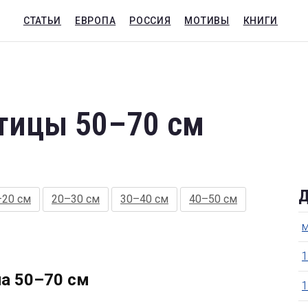
СТАТЬИ
ЕВРОПА
РОССИЯ
МОТИВЫ
КНИГИ
тицы 50–70 см
Д
–20 см
20–30 см
30–40 см
40–50 см
м
1
ла 50–70 см
1