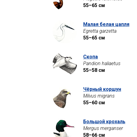
55–65 см
Малая белая цапля
Egretta garzetta
55–65 см
Скопа
Pandion haliaetus
55–58 см
Чёрный коршун
Milvus migrans
55–60 см
Большой крохаль
Mergus merganser
58–66 см