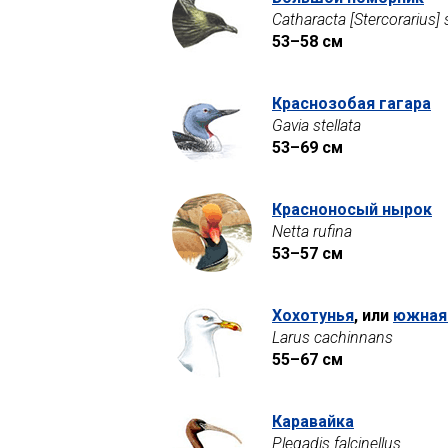
Catharacta [Stercorarius]
53–58 см
Краснозобая гагара
Gavia stellata
53–69 см
Красноносый нырок
Netta rufina
53–57 см
Хохотунья
, или
южная 
Larus cachinnans
55–67 см
Каравайка
Plegadis falcinellus