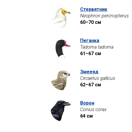
Стервятник
Neophron percnopterus
60–70 см
Пеганка
Tadorna tadorna
61–67 см
Змееяд
Circaetus gallicus
62–67 см
Ворон
Corvus corax
64 см