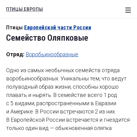
ПТИЦЫ ЕВРОПЫ
СТАТЬИ
Птицы
Европейской части России
Семейство Оляпковые
ЕВРОПА
РОССИЯ
Отряд:
Воробьинообразные
МОТИВЫ
Одно из самых необычных семейств отряда
КНИГИ
воробьинообразных. Уникальны тем, что ведут
Поиск
полуводный образ жизни, способны хорошо
плавать и нырять. В семействе всего 1 род
с 5 видами, распространёнными в Евразии
и Америке. В России встречаются 2 из них.
В Европейской России встречается и гнездится
только один вид — обыкновенная оляпка.