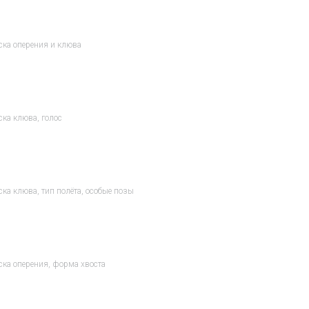
ска оперения и клюва
ка клюва, голос
ка клюва, тип полёта, особые позы
ска оперения, форма хвоста