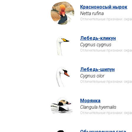
Красноносый нырок
Netta rufina
Отличительные признаки: окра
Лебедь-кликун
Cygnus cygnus
Отличительные признаки: окрас
Лебедь-шипун
Cygnus olor
Отличительные признаки: окрас
Морянка
Clangula hyemalis
Отличительные признаки: окра
Обыкновенная гага