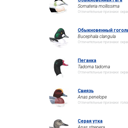
Somateria mollissima
Отличительные признаки: окра
Обыкновенный гогол
Bucephala clangula
Отличительные признаки: окра
Пеганка
Tadorna tadorna
Отличительные признаки: окрас
Свиязь
Anas penelope
Отличительные признаки: голо
Серая утка
Anas strepera