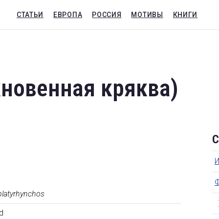
СТАТЬИ
ЕВРОПА
РОССИЯ
МОТИВЫ
КНИГИ
новенная кряква
)
С
platyrhynchos
d