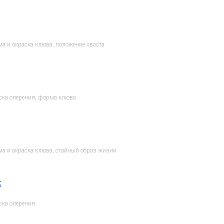
а и окраска клюва, положение хвоста
ска оперения, форма клюва
а и окраска клюва, стайный образ жизни
к
ска оперения