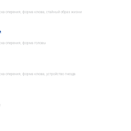
ска оперения, форма клюва, стайный образ жизни
ь
ска оперения, форма головы
ка оперения, форма клюва, устройство гнезда
с