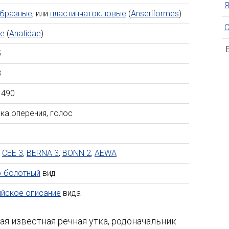
Я
образные
, или
пластинчатоклювые
(
Anseriformes
)
С
ые
(
Anatidae
)
В
5
8
1490
ка оперения, голос
,
CEE 3
,
BERNA 3
,
BONN 2
,
AEWA
-болотный
вид
йское описание
вида
я известная речная утка, родоначальник