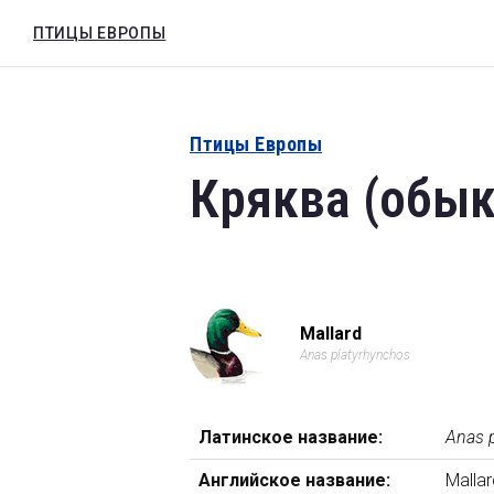
Кряква (обыкновенная кряква)
ПТИЦЫ ЕВРОПЫ
ПТИЦЫ ЕВРОПЫ
Anas platyrhynchos
Птицы Европы
Кряква
(
обык
Mallard
Anas platyrhynchos
Латинское название:
Anas 
Английское название:
Mallar