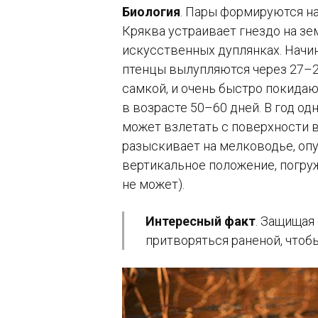
Биология
. Пары формируются на
Кряква устраивает гнездо на зе
искусственных дуплянках. Начи
птенцы вылупляются через
27–
самкой, и очень быстро покидаю
в возрасте
50–60 дней.
В год одн
может взлетать с поверхности в
разыскивает на мелководье, опу
вертикальное положение, погруж
не может).
Интересный факт
. Защищая
притворяться раненой, чтоб