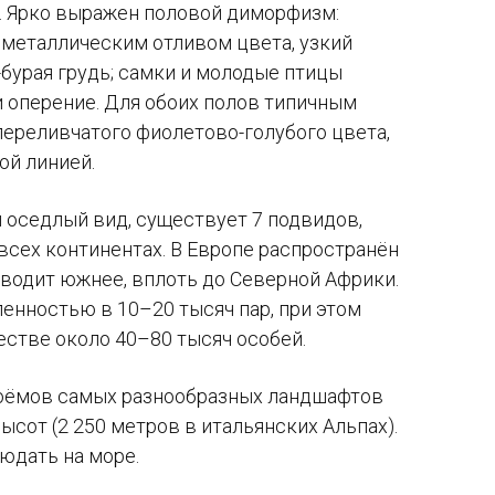
. Ярко выражен половой диморфизм:
с металлическим отливом цвета, узкий
бурая грудь; самки и молодые птицы
 оперение. Для обоих полов типичным
переливчатого фиолетово-голубого цвета,
ой линией.
и оседлый вид, существует 7 подвидов,
всех континентах. В Европе распространён
оводит южнее, вплоть до Северной Африки.
сленностью в
10–20
тысяч пар, при этом
честве около
40–80
тысяч особей.
доёмов самых разнообразных ландшафтов
ысот (2 250 метров в итальянских Альпах).
юдать на море.