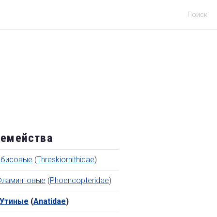
Поиск
емейства
Ибисовые
(
Threskiornithidae
)
Фламинговые
(
Phoencopteridae
)
Утиные
(
Anatidae
)