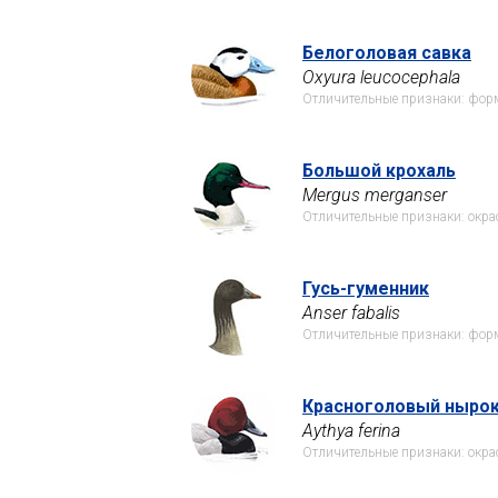
Белоголовая савка
Oxyura leucocephala
Отличительные признаки: форм
Большой крохаль
Mergus merganser
Отличительные признаки: окра
Гусь-гуменник
Anser fabalis
Отличительные признаки: форм
Красноголовый ныро
Aythya ferina
Отличительные признаки: окра