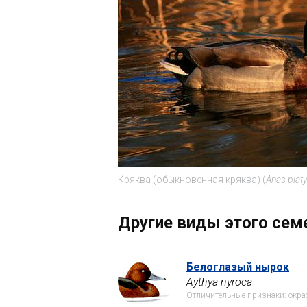
Кряква
(
обыкновенная кряква
) (
Anas plat
Другие виды этого сем
Белоглазый нырок
Aythya nyroca
Отличительные признаки: окрас