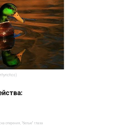
yrhynchos
)
ейства:
ка оперения, "белые" глаза