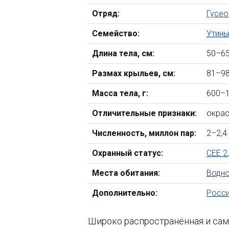
Отряд:
Гусе
Семейство:
Утин
Длина тела, см:
50–6
Размах крыльев, см:
81–9
Масса тела, г:
600–
Отличительные признаки:
окрас
Численность, миллон пар:
2–2,4
Охранный статус:
CEE 2
Места обитания:
Водно
Дополнительно:
Росси
Широко распространённая и сама