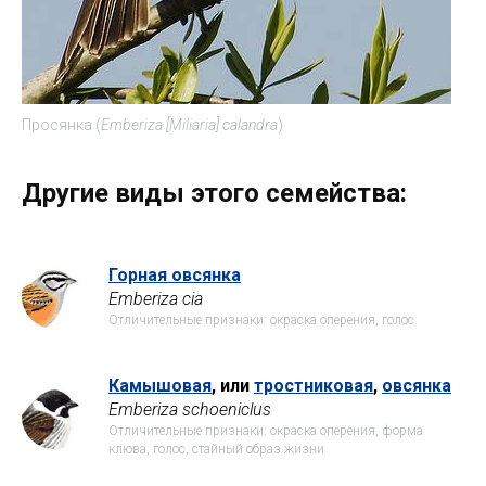
Просянка (
Emberiza [Miliaria] calandra
)
Другие виды этого семейства:
Горная овсянка
Emberiza cia
Отличительные признаки: окраска оперения, голос
Камышовая
, или
тростниковая
,
овсянка
Emberiza schoeniclus
Отличительные признаки: окраска оперения, форма
клюва, голос, стайный образ жизни