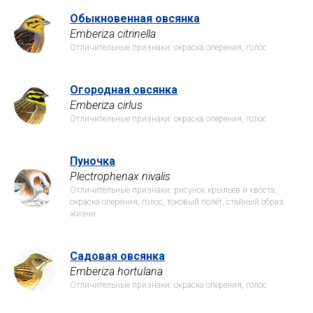
Обыкновенная овсянка
Emberiza citrinella
Отличительные признаки: окраска оперения, голос
Огородная овсянка
Emberiza cirlus
Отличительные признаки: окраска оперения, голос
Пуночка
Plectrophenax nivalis
Отличительные признаки: рисунок крыльев и хвоста,
окраска оперения, голос, токовый полёт, стайный образ
жизни
Садовая овсянка
Emberiza hortulana
Отличительные признаки: окраска оперения, голос