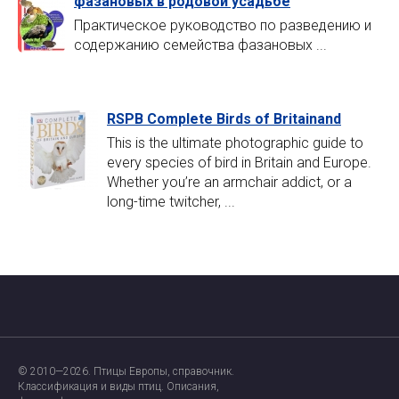
фазановых в родовой усадьбе
Практическое руководство по разведению и
содержанию семейства фазановых ...
RSPB Complete Birds of Britainand
This is the ultimate photographic guide to
every species of bird in Britain and Europe.
Whether you’re an armchair addict, or a
long-time twitcher, ...
Главная страница
О проекте
© 2010—2026. Птицы Европы, справочник.
Ресурсы
Классификация и виды птиц. Описания,