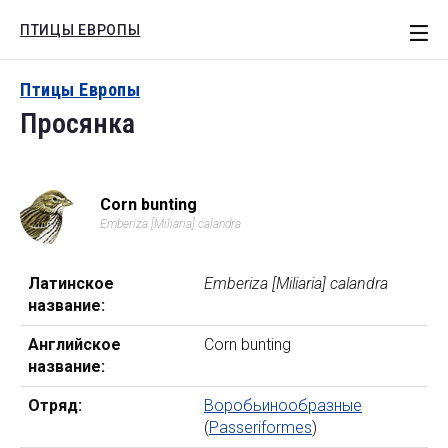
ПТИЦЫ ЕВРОПЫ
СТАТЬИ
Птицы Европы
Просянка
ЕВРОПА
РОССИЯ
МОТИВЫ
Corn bunting
Emberiza [Miliaria] calandra
КНИГИ
Поиск
Латинское
Emberiza [Miliaria] calandra
название:
Английское
Corn bunting
название:
Отряд:
Воробьинообразные
(
Passeriformes
)