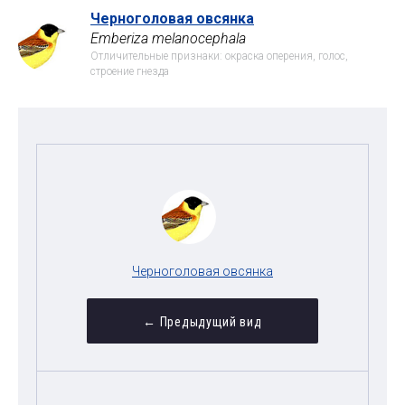
Черноголовая овсянка
Emberiza melanocephala
Отличительные признаки: окраска оперения, голос,
строение гнезда
Черноголовая овсянка
← Предыдущий вид