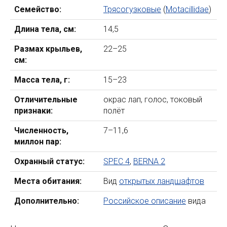
Семейство:
Трясогузковые
(
Motacillidae
)
Длина тела, см:
14,5
Размах крыльев,
22–25
см:
Масса тела, г:
15–23
Отличительные
окрас лап, голос, токовый
признаки:
полёт
Численность,
7–11,6
миллон пар:
Охранный статус:
SPEC 4
,
BERNA 2
Места обитания:
Вид
открытых ландшафтов
Дополнительно:
Российское описание
вида