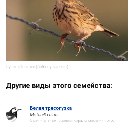
Луговой конёк (
Anthus pratensis
)
Другие виды этого семейства:
Белая трясогузка
Motacilla alba
Отличительные признаки: окраска оперения, голос