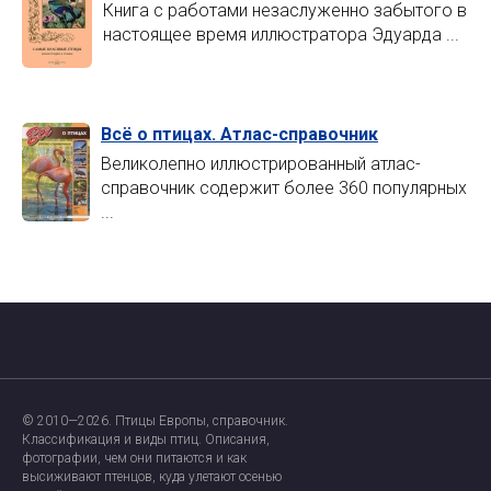
Книга с работами незаслуженно забытого в
настоящее время иллюстратора Эдуарда ...
Всё о птицах. Атлас-справочник
Великолепно иллюстрированный атлас-
справочник содержит более 360 популярных
...
Главная страница
О проекте
© 2010—2026. Птицы Европы, справочник.
Ресурсы
Классификация и виды птиц. Описания,
фотографии, чем они питаются и как
высиживают птенцов, куда улетают осенью
Обратная связь