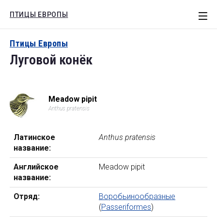
ПТИЦЫ ЕВРОПЫ
СТАТЬИ
Птицы Европы
Луговой конёк
ЕВРОПА
РОССИЯ
МОТИВЫ
Meadow pipit
Anthus pratensis
КНИГИ
Поиск
Латинское
Anthus pratensis
название:
Английское
Meadow pipit
название:
Отряд:
Воробьинообразные
(
Passeriformes
)