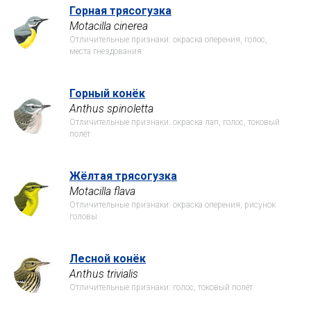
Горная трясогузка
Motacilla cinerea
Отличительные признаки: окраска оперения, голос,
места гнездования
Горный конёк
Anthus spinoletta
Отличительные признаки: окраска лап, голос, токовый
полёт
Жёлтая трясогузка
Motacilla flava
Отличительные признаки: окраска оперения, рисунок
головы
Лесной конёк
Anthus trivialis
Отличительные признаки: голос, токовый полёт