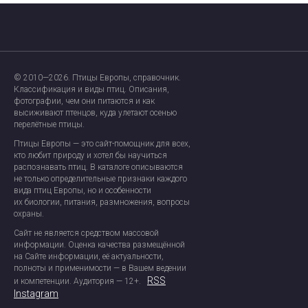
Главная страница
О проекте
© 2010—2026. Птицы Европы, справочник.
Ресурсы
Классификация и виды птиц. Описания,
фотографии, чем они питаются и как
высиживают птенцов, куда улетают осенью
Обратная связь
перелётные птицы.
Птицы Европы — это сайт-помощник для всех,
кто любит природу и хотел бы научиться
распознавать птиц. В каталоге описываются
не только определительные признаки каждого
вида птиц Европы, но и особенности
их биологии, питания, размножения, вопросы
охраны.
Сайт не является средством массовой
информации. Оценка качества размещённой
на Сайте информации, её актуальности,
полноты и применимости — в Вашем ведении
RSS
и компетенции. Аудитория — 12+.
Instagram