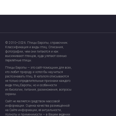
Главная страница
О проекте
© 2010—2026. Птицы Европы, справочник.
Ресурсы
Классификация и виды птиц. Описания,
фотографии, чем они питаются и как
высиживают птенцов, куда улетают осенью
Обратная связь
перелётные птицы.
Птицы Европы — это сайт-помощник для всех,
кто любит природу и хотел бы научиться
распознавать птиц. В каталоге описываются
не только определительные признаки каждого
вида птиц Европы, но и особенности
их биологии, питания, размножения, вопросы
охраны.
Сайт не является средством массовой
информации. Оценка качества размещённой
на Сайте информации, её актуальности,
полноты и применимости — в Вашем ведении